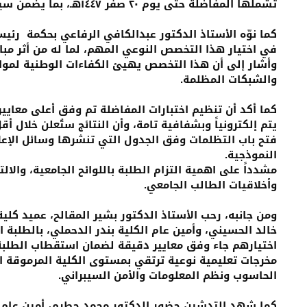
تشملها المفاضلة حتى يوم ٢٠ صفر ١٤٤٧هـ، بما يضمن سير العملية الأكاديمية بسلاسة وشفافية.
كما نوّه الأستاذ الدكتور عبدالكافي الرفاعي بحكمة رئيس
في اختيار هذا التخصص النوعي المهم، لما له من أثر مب
وأشار إلى أن هذا التخصص يهيئ الكفاءات الوطنية لمواج
والشبكات المظلمة.
كما أكد أن تنظيم اختبارات المفاضلة تم وفق أعلى معايير ا
يتم إلكترونياً وبشفافية تامة، وأن النتائج ستُعلن خلال أق
فتح باب التظلمات وفق الجدول التي تنشرها وسائل الإعلام
النموذجية.
مشدداً على اهمية التزام الطلبة باللوائح الجامعية، والالت
وأخلاقيات الطالب الجامعي.
ومن جانبه، رحب الأستاذ الدكتور بشير المقالح، عميد كلية
خالد الحسيني، وأمين عام الكلية بندر الدحملي، بالطلبة 
اختيارهم جاء وفق معايير دقيقة لضمان استقطاب الطلبة ال
مخرجات تعليمية نوعية ترتقي بمستوى الكلية المرموقة ا
الحاسوب ونظم المعلومات والأمن السيبراني.
كما شهد التدشين حضور الدكتور محمد حطرم، أمين عام 