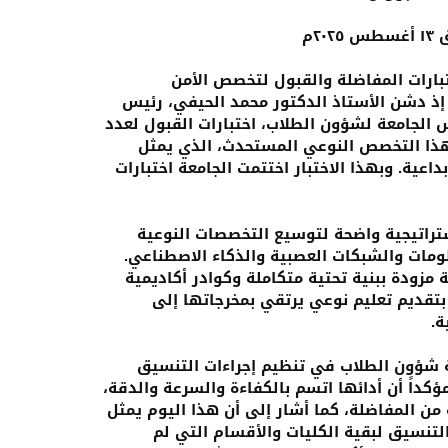
بارات المفاضلة والقبول لتخصص الأمن
 إذ دشن الأستاذ الدكتور محمد الحيفي، رئيس
س الجامعة لشؤون الطلاب، اختبارات القبول لعدد
مين للمنافسة على ٩٠ مقعداً في هذا التخصص النوعي المستحدث، الذي يمثل
اعية. وبهذا الاختبار اختتمت الجامعة اختبارات
تراتيجية واضحة لتوسيع التخصصات النوعية
ومات والشبكات العصبية والذكاء الاصطناعي.
 مزودة ببنية تحتية متكاملة وكوادر أكاديمية
 بتقديم تعليم نوعي يرتقي بمخرجاتها إلى
ة.
بة شؤون الطلاب في تنظيم إجراءات التنسيق
مؤكداً أن أدائها اتسم بالكفاءة والسرعة والدقة،
ن المفاضلة، كما أشار إلى أن هذا اليوم يمثل
التنسيق لبقية الكليات والأقسام التي لم