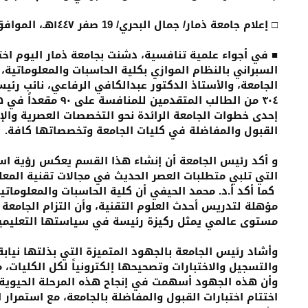
□ إعلام جامعة ذمار/ جمال البحري/ 19 صفر ١٤٤٧هـ، الموافق ١٣ أغسطس ٢٠٢٥م
■ في أجواء علمية تنافسية، دشنت بجامعة ذمار اليوم اخت
السبراني بالنظام الموازي بكلية الحاسبات والمعلوماتية،
الجامعة، والأستاذ الدكتور عبدالكافي الرفاعي، نائب رئي
٣٠٤ من الطالب المتقد
إحدى خطوات الجامعة الرائدة نحو التخصصات العصرية والإبد
القبول والمفاضلة في كليات الجامعة وتخصصاتها كافة.
و أكد رئيس الجامعة أن إنشاء هذا القسم يعكس رؤية اس
التي تلبي متطلبات العصر الحديث في مجالات تقنية المعل
كما أكد أ.د. محمد الحيفي أن كلية الحاسبات والمعلوماتية
مؤهلة لتدريس أحدث العلوم التقنية، وأن التزام الجامعة
مستوى عالمي يمثل ركيزة رئيسة في سياستها التعليمي
وأشاد رئيس الجامعة بالجهود المتميزة التي بذلتها نيا
والتسجيل والاختبارات وتصحيحها إلكترونياً لكل الكليات، 
وأن هذه الجهود أسهمت في إنجاح هذه المرحلة الحيوية م
اختتام اختبارات القبول والمفاضلة بالجامعة، مع استمرار 