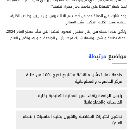
وملتقى الطالب الجامعي، اليوم، حملة نظافة وتشجير في محيط كلية الحاسبات،
تحت شعار "للحفاظ على جامعة ذمار خضراء نظيفة".
وقد شارك في الحملة عدد من أعضاء هيئة التدريس، والإداريين، وطلاب الكلية،
بقيادة عميد الكلية، الدكتور بشير المقالح.
وتأتي هذه الحملة في إطار استمرار الجهود البيئية التي بدأت مطلع العام 2024،
بحملة نظافة وتشجير واسعة شارك فيها رئيس الجامعة، ونوابه، والأمين العام.
مواضيع
مرتبطة
جامعة ذمار تدشّن مناقشة مشاريع تخرج لـ100 من طلبة
مركز الحاسوب والمعلوماتية
رئيس الجامعة يتفقد سير العملية التعليمية بكلية
الحاسبات والمعلوماتية
تدشين اختبارات المفاضلة والقبول بكلية الحاسبات (النظام
العام)