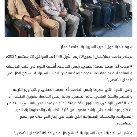
ندوة علمية حول الحرب السيبرانية بجامعة ذمار
□إعلام جامعة ذمار/جمال البحري/20ربيع الأول 1446هـ، الموافق 23 سبتمبر 2024م:
■ برعاية أ.د. محمد محمد الحيفي، رئيس الجامعة، أُقيمت اليوم في كلية الحاسبات
والمعلوماتية بجامعة ذمار ندوة علمية بعنوان: "الحرب السيبرانية.. سلاح الظل في
طوفان الأقصى".
وفي الندوة التي حضرها رئيس الجامعة أ.د. محمد الحيفي، ونائب وزير التربية
والتعليم والبحث العلمي، حاتم الدعيس، ونائبا رئيس الجامعة لشؤون الطلاب، أ.د.
عبد الكافي الرفاعي، والشؤون الأكاديمية أ.د. عادل عبد الغني العنسي، استعرض
الدكتور عبد الله عبدلي راشد منصور، من كلية الحاسبات والمعلوماتية، الحرب
السيبرانية، والهجمات السيبرانية التي شُنت في إطار المواجهة مع العدو
الصهيوني.
وأشار إلى أهمية الحرب السيبرانية كسلاح ظل ضمن معركة "طوفان الأقصى".