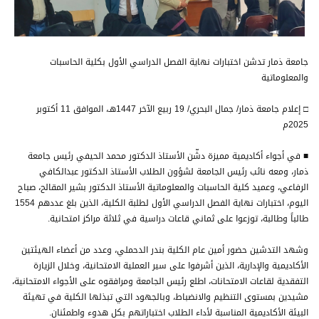
جامعة ذمار تدشن اختبارات نهاية الفصل الدراسي الأول بكلية الحاسبات
والمعلوماتية
□ إعلام جامعة ذمار/ جمال البحري/ 19 ربيع الآخر 1447هـ، الموافق 11 أكتوبر
2025م
■ في أجواء أكاديمية مميزة دشّن الأستاذ الدكتور محمد الحيفي رئيس جامعة
ذمار، ومعه نائب رئيس الجامعة لشؤون الطلاب الأستاذ الدكتور عبدالكافي
الرفاعي، وعميد كلية الحاسبات والمعلوماتية الأستاذ الدكتور بشير المقالح، صباح
اليوم، اختبارات نهاية الفصل الدراسي الأول لطلبة الكلية، الذين بلغ عددهم 1554
طالباً وطالبة، توزعوا على ثماني قاعات دراسية في ثلاثة مراكز امتحانية.
وشهد التدشين حضور أمين عام الكلية بندر الدحملي، وعدد من أعضاء الهيئتين
الأكاديمية والإدارية، الذين أشرفوا على سير العملية الامتحانية، وخلال الزيارة
التفقدية لقاعات الامتحانات، اطلع رئيس الجامعة ومرافقوه على الأجواء الامتحانية،
مشيدين بمستوى التنظيم والانضباط، وبالجهود التي تبذلها الكلية في تهيئة
البيئة الأكاديمية المناسبة لأداء الطلاب اختباراتهم بكل هدوء واطمئنان.