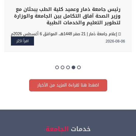
رئيس جامعة ذمار وعميد كلية الطب يبحثان مع
وزير الصحة آفاق التكامل بين الجامعة والوزارة
لتطوير التعليم والخدمات الطبية
□ إعلام جامعة ذمار | 21 صفر 1448هـ، الموافق 6 أغسطس 2026م
على هامش المشاركة في أعمال المؤتمر العلمي السادس للجمعية
اقرأ اكثر
2026-08-06
اليمنية لأطباء الأذن والأنف والحنجرة المنعقد بالعاصمة صنعاء،
التقى الأستاذ الدكتور محمد محمد الحيفي رئيس جامعة ذمار، مع
وزير الصحة العامة والسكان الأستاذ الدكتور علي شيبان، بحضور
الدكتور عبد الله المرتضى عميد كلية الطب البشري بجامعة ذمار،
لبحث عدد من الموضوعات ذات الاهتمام المشترك وتعزيز مجالات
التعاون والتنسيق بين الجامعة والوزارة
اضغط هنا لقراءة المزيد من الأخبار
خدمات
الجامعة