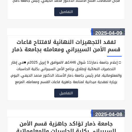
مجال الاتصالات، افتتح الأستاذ الدكتور محمد الحيفي، رئيس جامعة ذمار،
اليوم الثلاثاء، معمل الأمن السيبراني بكلية الحاسبات والمعلوماتية، بحضور
التفاصيل
نائبه لشؤون الطلاب الأستاذ الدكتور عبدالكافي الرفاعي، ونائب رئيس
مجلس إدارة شركة يمن موبايل المهندس فؤاد أحمد علي القواس.
2025-04-09
تفقد التجهيزات النهائية لافتتاح قاعات
قسم الأمن السيبراني ومعامله بجامعة ذمار
□ إعلام جامعة ذمار/11 شوال 1446هـ /الموافق 9 إبريل 2025م ■في إطار
التحضيرات النهائية لإطلاق برنامج الأمن السيبراني بكلية الحاسبات
والمعلوماتية، قام رئيس جامعة ذمار الأستاذ الدكتور محمد الحيفي، اليوم،
بزيارة تفقدية ميدانية لمتابعة جاهزية قاعات القسم ومعامله، المزمع
افتتاحها رسميا مطلع الأسبوع المقبل، في خطوة تُعد من أبرز الإنجازات
التفاصيل
الأكاديمية التي تشهدها الجامعة مؤخراً.
2025-04-08
جامعة ذمار تؤاكد جاهزية قسم الأمن
السيبراني بكلية الحاسبات والمعلوماتية