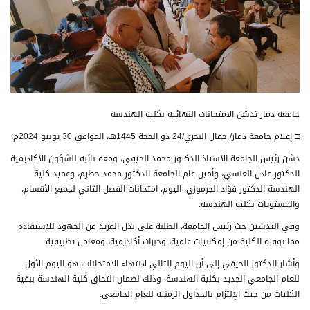
جامعة ذمار تدشن الامتحانات النهائية بكلية الهندسة
□ إعلام جامعة ذمار/ جمال البحري/24 ذو الحجة 1445هـ، الموافق 30 يونيو 2024م:
دشن رئيس الجامعة الأستاذ الدكتور محمد الحيفي، ومعه نائبه للشؤون الأكاديمية
الدكتور عادل العنسي، وأمين عام الجامعة الدكتور محمد حطرم، وعميد كلية
الهندسة الدكتور فؤاد الجرموزي، اليوم، امتحانات الفصل الثاني لجميع الأقسام،
والمستويات بكلية الهندسة.
وفي التدشين حث رئيس الجامعة، الطلبة على بذل المزيد من الجهود للاستفادة
مما توفره الكلية من إمكانيات علمية، وخبرات أكاديمية، ومعامل تطبيقية.
وأشار الدكتور الحيفي إلى أن اليوم التالي لانتهاء الامتحانات، هو اليوم الأول
للعام الجامعي الجديد بكلية الهندسة، وذلك لضمان التحاق كلية الهندسة ببقية
الكليات من حيث الإلتزام بالجداول الزمنية للعام الجامعي.