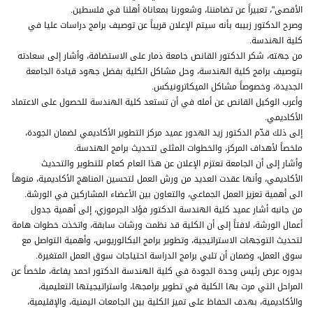
الأقصى"، تعبيراً عن تضامننا، وشعورنا بمعاناة أهلنا في فلسطين.
وصرح الدكتور زبيبه بأنه سيتم الإعلان قريباً عن توصيف برامج دراسات عليا في
كلية الهندسة.
من جهته، شكر الدكتور القانص جامعة ذمار على الاستضافة، وأشار إلى سعادته
بتوصيف برامج كلية الهندسة، وحل مشاكل الكلية بفضل جهود قيادة الجامعة
الجديدة، وخصوصاً مشاكل الميكاترونيكس.
وأعرب الوكيل القانص عن أمله في أن تستعد كلية الهندسة للحصول على الاعتماد
الأكاديمي.
إلى ذلك قدّم الدكتور زيد الهدور عميد مركز التطوير الأكاديمي لضمان الجودة،
ملخصاً لأهداف المركز، والخطوات المثلى لتحديث برامج الهندسة.
وأشار إلى أن الجامعة تعتزم الإعلان عن هذا العام كعام للتطوير والتحديث
الأكاديمي، وأنها عقدت العديد من ورش العمل لتحسين المناهج الأكاديمية، منوهاً
الى أهمية تعزيز العمل الجماعي، والتعاون بين الأعضاء المشاركين في الورشة.
من جانبه أشار عميد كلية الهندسة الدكتور فؤاد الجرموزي، إلى أهمية جدول
أعمال الورشة، لافتاً إلى أن الكلية قد نظمت ورشات سابقة، واتخذت خطوات هامة
لتحديث التوجهات الاستراتيجية، وتطوير برامج البكالوريوس، وأهمية التواصل مع
سوق العمل، وضمان أن تلبي برامج الدراسة احتياجات سوق العمل المتغيرة.
بدوره عرض رئيس وحدة الجودة في كلية الهندسة الدكتور احمد يفاعة، ملخصاً عن
المراحل التي مرت بها الكلية في تطوير برامجها، واستراتيجيتها التعليمية،
والأكاديمية، بهدف الحفاظ على تميز الكلية بين الجامعات اليمنية، والإقليمية،