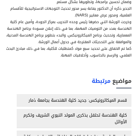
وضمان تحسين برامجها، وتطويرها بشكل مستمر.
الجدير ذكره أن الدكتور يفاعة يسر محور تحديث التوجهات الاستراتيجية للأقسام
العلمية، ومحور عرض معايير (NARS).
وخرجت الورشة التي حضرها رئيس وحده التدريب بمركز الجودة، وأمين عام كلية
الهندسة بعدد من التوصيات المهمة، بما في ذلك إعلان مسودة برنامج الهندسة
المعمارية، وتحديث برنامج الميكاترونيكس، والبدء بتطوير برنامج الهندسة المدنية،
والموافقة على التحديثات المقترحة في جدول أعمال الورشة.
كما تم الاتفاق على تحديد سبع مواد كمتطلبات للكلية، بما في ذلك مبادئ البحث
العلمي، والرسم بالحاسوب، وأخلاقيات المهنة.
مواضيع
مرتبطة
قسم الميكاترونيكس: جديد كلية الهندسة بجامعة ذمار
كلية الهندسة تحتفل بذكرى المولد النبوي الشريف وتكرم
الأوائل