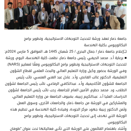
جامعة ذمار تعقد ورشة لتحديث التوجهات الاستراتيجية، وتطوير برامج
البكالوريوس بكلية الهندسة
❏إعلام جامعة ذمار / جمال البحري / 25 شعبان 1445 هـ، الموافق 5 مارس 2024م:
■ برعاية أ.د. محمد الحيفي، رئيس جامعة ذمار، نظمت كلية الهندسة، اليوم، ورشة
لتحديث التوجهات الاستراتيجية وتطوير برامج البكالوريوس وفقًا لمعايير (NARS).
وفي الورشة بحضور وكيل وزارة التعليم العالي والبحث العلمي لقطاع الشؤون
التعليمية، الدكتور غالب القانص، وأ.د. عادل عبد الغني العنسي، نائب رئيس
الجامعة للشؤون الأكاديمية، وأ.د. عبدالكافي الرفاعي، نائب رئيس الجامعة لشؤون
الطلاب، ود. محمد حطرم، الأمين العام للجامعة، رحب نائب رئيس الجامعة لشؤون
الدراسات العليا أ.د. عبدالكريم زبيبه، بضيوف الجامعة من وزارة التعليم العالي،
والمشاركين في الورشة من جامعة ذمار، والجامعات الأخرى، وسوق العمل.
وثمن الدكتور زبيبة جهود مركز الجودة، وقيادة كلية الهندسة في تنظيم هذه
الورشة التي تهدف إلى تحديث التوجهات الاستراتيجية، وتطوير برامج
البكالوريوس.
وأشاد باهتمام القائمون على الورشة التي تأتي فعالياتها تحت عنوان "طوفان