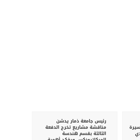
رئيس جامعة ذمار يدشن
كلية ال
سيرة
مناقشة مشاريع تخرج الدفعة
تشهد فعا
دي
الثالثة بقسم هندسة
لذكرى ا
الميكاترونكس ويؤكد أهمية