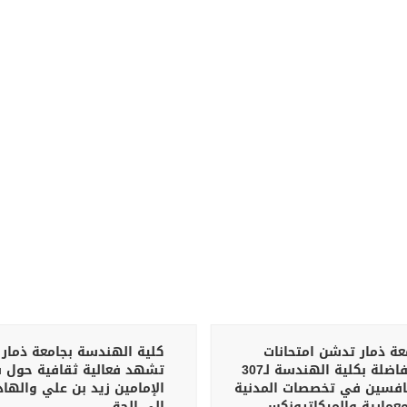
عة ذمار تدشن امتحانات
كلية الهندسة بجامعة ذمار
المفاضلة بكلية الهندسة لـ307
تشهد فعالية ثقافية حول 
افسين في تخصصات المدنية
الإمامين زيد بن علي والها
معمارية والميكاترونكس
إلى الحق