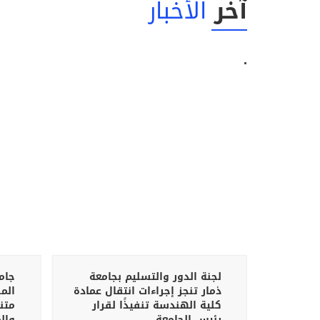
آخر
الأخبار
.
مار
لجنة الدور والتسليم بجامعة
جام
اءً
ذمار تنجز إجراءات انتقال عمادة
الشريف
كلية الهندسة تنفيذًا لقرار
متن
رئيس الجامعة
وال