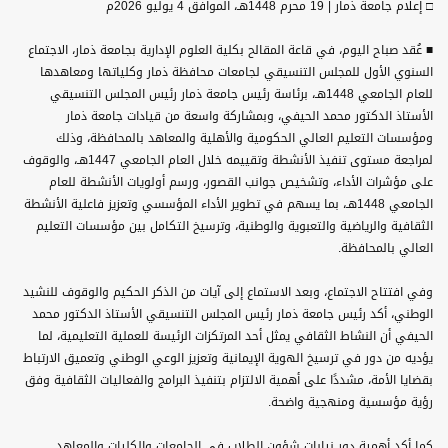
□ إعلام جامعة ذمار | 19 محرم 1448هـ، الموافق 4 يوليو 2026م
■ عُقد صباح اليوم، في قاعة المقالح بكلية العلوم الإدارية بجامعة ذمار، الاجتماع
السنوي الأول للمجلس التنسيقي لجامعات محافظة ذمار وكلياتها ومعاهدها
للعام الجامعي 1448هـ، برئاسة رئيس جامعة ذمار رئيس المجلس التنسيقي
الأستاذ الدكتور محمد الحيفي، وبمشاركة واسعة من قيادات جامعة ذمار
ومؤسسات التعليم العالي الحكومية والأهلية والمعاهد بالمحافظة، وذلك
لمراجعة مستوى تنفيذ الأنشطة وتقييمه خلال العام الجامعي 1447هـ، والوقوف
على مؤشرات الأداء، وتشخيص جوانب القصور، ورسم أولويات الأنشطة للعام
الجامعي 1448هـ، بما يسهم في تطوير الأداء المؤسسي وتعزيز فاعلية الأنشطة
الثقافية والرياضية والتعبوية والوطنية، وترسيخ التكامل بين مؤسسات التعليم
العالي بالمحافظة.
وفي افتتاح الاجتماع، وبعد الاستماع إلى آيات من الذكر الحكيم والوقوف للنشيد
الوطني، أكد رئيس جامعة ذمار رئيس المجلس التنسيقي الأستاذ الدكتور محمد
الحيفي أن النشاط الثقافي يمثل أحد المرتكزات الرئيسة للعملية التعليمية، لما
يؤديه من دور في ترسيخ الهوية الإيمانية وتعزيز الوعي الوطني وتعميق الارتباط
بقضايا الأمة، مشددًا على أهمية الالتزام بتنفيذ البرامج والفعاليات الثقافية وفق
رؤية مؤسسية ومنهجية واضحة.
كما أكد أهمية دور نيابات شؤون الطلاب في الجامعات والكليات والمعاهد