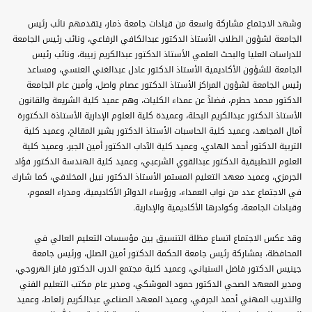
وشهد الاجتماع مشاركة واسعة من قيادات جامعة ذمار، يتقدمهم نائب رئيس
الجامعة لشؤون الطلاب الأستاذ الدكتور عبدالكافي الرفاعي، ونائب رئيس الجامعة
للدراسات العليا والبحث العلمي الأستاذ الدكتور عبدالكريم زبيبة، ونائب رئيس
الجامعة للشؤون الأكاديمية الأستاذ الدكتور عادل عبدالغني العنسي، ومساعد
رئيس الجامعة لشؤون المراكز الأستاذ الدكتور عصام واصل، وأمين عام الجامعة
الدكتور محمد حطرم، فضلاً عن عمداء الكليات، وهم عميد كلية الشريعة والقانون
الأستاذ الدكتور عبدالكريم البحلة، وعميدة كلية العلوم الإدارية الأستاذة الدكتورة
آمال المجاهد، وعميد كلية الحاسبات الأستاذ الدكتور بشير المقالح، وعميد كلية
التربية الدكتور أحمد الهادي، وعميد كلية الآداب الدكتور أمين الجبر، وعميد كلية
العلوم التطبيقية الدكتور عبدالقوي الشرعبي، وعميد كلية الهندسة الدكتور فؤاد
الجرمزي، وعميد معهد التعليم المستمر الأستاذ الدكتور نبيل المخلافي، كما شارك
في الاجتماع عدد من نواب العمداء، ورؤساء الدوائر الأكاديمية، ومدراء العموم،
وقيادات الجامعة، وكوادرها الأكاديمية والإدارية.
وقد عكس الاجتماع اتساع مظلة التنسيق بين مؤسسات التعليم العالي في
المحافظة، بمشاركة رئيس جامعة الحكمة الدكتور أمين الصلل، ورئيس جامعة
جينيس الدكتور فاضل السنباني، وعميد كلية مجتمع الدرب الدكتور فايز الهروجي،
ومدير المعهد الصحي الدكتور حمود الموشكي، ومدير عام مكتب التعليم الفني
والتدريب المهني أحمد الجرفي، وعميد المعهد الصناعي عبدالكريم زلعاط، وعميد