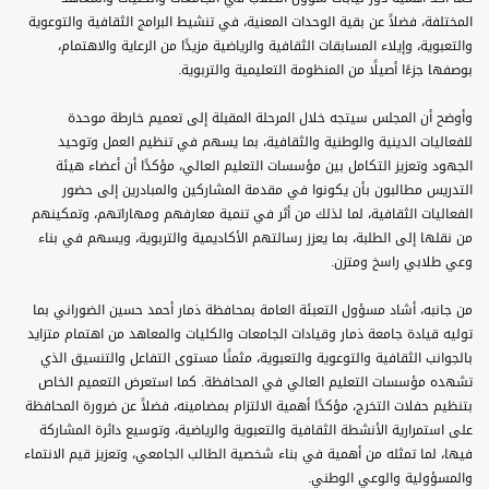
المختلفة، فضلاً عن بقية الوحدات المعنية، في تنشيط البرامج الثقافية والتوعوية
والتعبوية، وإيلاء المسابقات الثقافية والرياضية مزيدًا من الرعاية والاهتمام،
بوصفها جزءًا أصيلًا من المنظومة التعليمية والتربوية.
وأوضح أن المجلس سيتجه خلال المرحلة المقبلة إلى تعميم خارطة موحدة
للفعاليات الدينية والوطنية والثقافية، بما يسهم في تنظيم العمل وتوحيد
الجهود وتعزيز التكامل بين مؤسسات التعليم العالي، مؤكدًا أن أعضاء هيئة
التدريس مطالبون بأن يكونوا في مقدمة المشاركين والمبادرين إلى حضور
الفعاليات الثقافية، لما لذلك من أثر في تنمية معارفهم ومهاراتهم، وتمكينهم
من نقلها إلى الطلبة، بما يعزز رسالتهم الأكاديمية والتربوية، ويسهم في بناء
وعي طلابي راسخ ومتزن.
من جانبه، أشاد مسؤول التعبئة العامة بمحافظة ذمار أحمد حسين الضوراني بما
توليه قيادة جامعة ذمار وقيادات الجامعات والكليات والمعاهد من اهتمام متزايد
بالجوانب الثقافية والتوعوية والتعبوية، مثمنًا مستوى التفاعل والتنسيق الذي
تشهده مؤسسات التعليم العالي في المحافظة. كما استعرض التعميم الخاص
بتنظيم حفلات التخرج، مؤكدًا أهمية الالتزام بمضامينه، فضلاً عن ضرورة المحافظة
على استمرارية الأنشطة الثقافية والتعبوية والرياضية، وتوسيع دائرة المشاركة
فيها، لما تمثله من أهمية في بناء شخصية الطالب الجامعي، وتعزيز قيم الانتماء
والمسؤولية والوعي الوطني.