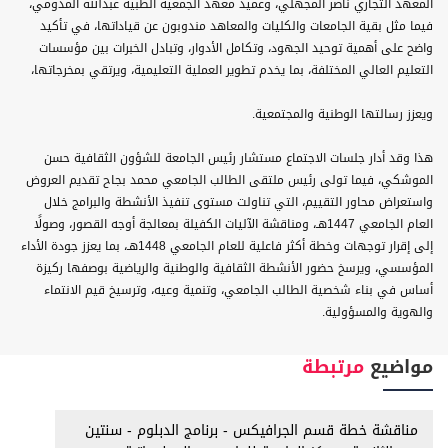
المعهد التجاري ناصر المجهلي، وعميد معهد الجمعية الطبية عبدالله المدومي،
فيما مثل بقية الجامعات والكليات والمعاهد مندوبون عن قياداتها، في تأكيد
واضح على أهمية توحيد الجهود، وتكامل الأدوار، وتبادل الخبرات بين مؤسسات
التعليم العالي المختلفة، بما يخدم تطوير العملية التعليمية، ويرتقي بمخرجاتها،
ويعزز رسالتها الوطنية والمجتمعية.
هذا وقد أدار جلسات الاجتماع مستشار رئيس الجامعة للشؤون الثقافية حسن
الموشكي، فيما تولى رئيس ملتقى الطالب الجامعي محمد بجاح تقديم العروض
واستعراض محاور التقييم، التي تناولت مستوى تنفيذ الأنشطة والبرامج خلال
العام الجامعي 1447هـ، ومناقشة الآليات الكفيلة بمعالجة أوجه القصور، وصولًا
إلى إقرار توجهات وخطة أكثر فاعلية للعام الجامعي 1448هـ، بما يعزز جودة الأداء
المؤسسي، ويرسخ حضور الأنشطة الثقافية والوطنية والرياضية بوصفها ركيزة
أساس في بناء شخصية الطالب الجامعي، وتنمية وعيه، وترسيخ قيم الانتماء
والهوية والمسؤولية.
مواضيع
مرتبطة
مناقشة خطة قسم الجرافيكس - برنامج الدبلوم - سنتين