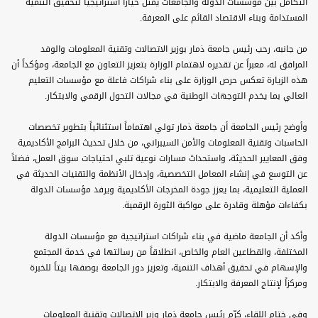
التكامل بين مؤسسات الدولة والجامعات يمثل خياراً استراتيجياً لتحقيق التنمية
المستدامة وبناء الاقتصاد القائم على المعرفة.
من جانبه، رحب رئيس جامعة ذمار بوزير الاتصالات وتقنية المعلومات والوفد
المرافق له، معبراً عن تقديره لاهتمام الوزارة بتعزيز التعاون مع الجامعة، ومؤكداً أن
هذه الزيارة تعكس حرص الوزارة على بناء شراكات فاعلة مع مؤسسات التعليم
العالي بما يخدم التوجهات الوطنية في مجالات التحول الرقمي والابتكار.
وأوضح رئيس الجامعة أن جامعة ذمار تولي اهتماماً استثنائياً بتطوير تخصصات
الحاسبات وتقنية المعلومات والأمن السيبراني، من خلال تحديث البرامج الأكاديمية
وفق المعايير الحديثة، واستحداث مسارات نوعية تلبي احتياجات سوق العمل، فضلاً
عن التوسع في إنشاء المعامل التخصصية، وإدخال الأنظمة والتقنيات الحديثة في
العملية التعليمية، بما يعزز جودة المخرجات الأكاديمية ويرفد مؤسسات الدولة
بكفاءات مؤهلة وقادرة على مواكبة الثورة الرقمية.
وأكد أن الجامعة ماضية في بناء شراكات استراتيجية مع مؤسسات الدولة
المختلفة، والقطاعين العام والخاص، انطلاقاً من رسالتها في خدمة المجتمع
والإسهام في تحقيق أهداف التنمية، وتعزيز دور الجامعة بوصفها بيتاً للخبرة
ومركزاً لإنتاج المعرفة والابتكار.
وفي ختام اللقاء، كرّم رئيس جامعة ذمار وزير الاتصالات وتقنية المعلومات