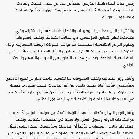
رئيس نقابة أعضاء هيئة التدريس، فضلاً عن عدد من عمداء الكليات وقيادات
الجامعة، وعدد أعضاء هيئة التدريس، فيما ضم وفد الوزارة عدداً من القيادات
والمسؤولين بالوزارة.
وناقش الجانبان عدداً من الموضوعات والقضايا ذات الاهتمام المشترك، وفي
مقدمتها تعزيز التعاون المؤسسي في مجالات الاتصالات وتقنية المعلومات،
وتطوير البرامج الأكاديمية المتخصصة بما يواكب التحولات الرقمية المتسارعة، وبناء
القدرات الوطنية في مجالات الأمن السيبراني والذكاء الاصطناعي، فضلاً عن دعم
البنية التقنية للجامعة، وتوسيع مجالات التعاون في التدريب والتأهيل والبحث
العلمي.
وأشاد وزير الاتصالات وتقنية المعلومات بما تشهده جامعة ذمار من تطور أكاديمي
ومؤسسي، مؤكداً أنها أصبحت واحدة من أبرز الجامعات اليمنية بفضل ما حققته
من إنجازات نوعية خلال السنوات الأخيرة، وما تنفذه من مشاريع تطويرية أسهمت
في تعزيز مكانتها العلمية والأكاديمية على المستوى الوطني.
وأشار الوزير إلى أن متطلبات المرحلة الراهنة تستدعي مواءمة البرامج الأكاديمية
مع احتياجات الدولة وسوق العمل، ولا سيما في تخصصات الاتصالات وتقنية
المعلومات والأمن السيبراني، مؤكداً أن الجامعات ومؤسسات البحث العلمي تمثل
الحاضنة الرئيسة لإعداد الكفاءات الوطنية القادرة على قيادة التحول الرقمي، وأن