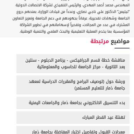
المهندس محمد أحمد المهدي، والرئيس التنفيذي لشركة الاتصالات الدولية
"تيليمن" الدكتور علي ناجي نصاري، وعدداً من قيادات الوزارة، بمنحهم دروع
الجامعة وشهادات تقديرية، عرفاناً بجهودهم في دعم الجامعة وتعزيز التعاون
المشترك في عدد من المجالات، وتقديراً لإسهاماتهم في تطوير الشراكة
المؤسسية بما يخدم العملية التعليمية والبحث العلمي والتنمية الوطنية.
مواضيع
مرتبطة
مناقشة خطة قسم الجرافيكس - برنامج الدبلوم - سنتين
بعد الثانوية - مركز الجامعة للحاسوب والمعلوماتية
ورشة حول (توصيف البرامج والمقررات الدراسية لمعهد
جامعة ذمار للتعليم المستمر)
بدء التنسيق الالكتروني بجامعة ذمار والجامعات اليمنية
تهنئة عيد الفطر المبارك
معدلات القبول وتفاصيل اختبار المفاضلة بجامعة ذمار