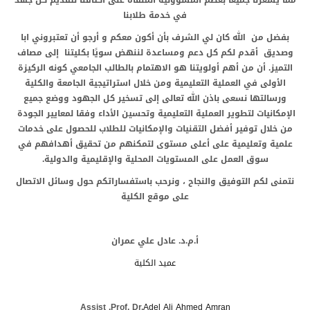
في خدمة طلابنا
بفضل من الله كان لي الشرف بأن أكون معكم و أرجو أن تعتبروني ابا
وصديق أقدم لكم كل دعم ومساعدة لننهض سويًا بكليتنا إلى مصاف
التميز. أن من أهم أولويتنا هو الاهتمام بالطالب الجامعي كونه الركيزة
الأولى في العملية التعليمية ومن خلال استراتيجية الجامعة والكلية
ورسالتها نسعى باذن الله تعالى إلى تسخير كل الجهود ووضع جميع
الإمكانيات لتطوير العملية التعليمية وتحسين الأداء وفقا لمعايير الجودة
من خلال توفير أفضل التقنيات والإمكانيات للطلاب للحصول على خدمات
علمية وتعليمية على أعلى مستوى لتمكنهم من تحقيق أهدافهم في
سوق العمل على المستويات المحلية والإقليمية والدولية.
نتمنى لكم التوفيق والنجاح ، ونرحب باستفساراتكم حول وسائل الاتصال
على موقع الكلية
أ.م.د. عادل علي عمران
عميد الكلية
Assist
.
Prof. Dr.
Adel Ali Ahmed Amran