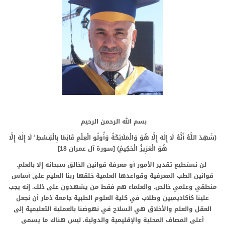
بسم الله الرحمن الرحيم
(شَهِدَ اللَّهُ أَنَّهُ لَا إِلَٰهَ إِلَّا هُوَ وَالْمَلَائِكَةُ وَأُولُو الْعِلْمِ قَائِمًا بِالْقِسْطِ ۚ لَا إِلَٰهَ إِلَّا
هُوَ الْعَزِيزُ الْحَكِيمُ) [سورة آل عمران
[18
لن نستطيع تقدير الأمور أو معرفة قوانين الخالق سبحانه إلا بالعلم.
قوانين الطب المعرفية وقواعدها العلمية خلقها ربنا العليم على أساس
منطقي وعلمي خالص. والعلماء هم فقط من يشهدون على ذلك. إنه يجب
علينا كأكاديميين وطلاب في كلية العلوم الطبية جامعة ذمار أن نجعل
العقل والعلم والأخلاق هي السلاح في نهوضنا بالعملية التعليمية إلى
أعلى المصاف المحلية والإقليمية والدولية. ليس هناك ما يسمى