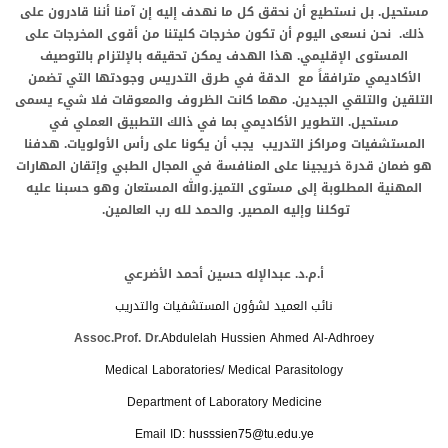
مستحيل. بل نستطيع أن نحقق كل ما نهدف إليه إن آمنا أننا قادرون على
ذلك. نحن نسعى اليوم أن تكون مخرجات كليتنا من أقوى المخرجات على
المستوى الإقليمي. هذا الهدف يمكن تحقيقه بالإلتزام بالتوصيف
الأكاديمي مترافقاً مع الدقة في طرق التدريس وجودتها التي تضمن
التلقين والتلقي الجيدين. مهما كانت الظروف والمعوقات فلا شيء يسمى
مستحيل. التطوير الأكاديمي بما في ذالك التطبيق العملي في
المستشفيات ومراكز التدريب يجب أن يكونا على رأس الأولويات. هدفنا
هو ضمان قدرة خريجينا على المنافسة في المجال الطبي وإتقان المهارات
المهنية المطلوبة إلى مستوى التميز.والله المستعان وهو حسبنا عليه
توكلنا وإليه المصير. والحمد لله رب العالمين.
أ.م.د. عبدالإله حسين أحمد الأضرعي
نائب العميد لشؤون المستشفيات والتدريب
Ass
oc.
Prof. Dr.
Abdulelah Hussien Ahmed Al-Adhroey
Medical Laboratories/ Medical Parasitology
Department of Laboratory Medicine
Email ID:
husssien75@tu.edu.ye