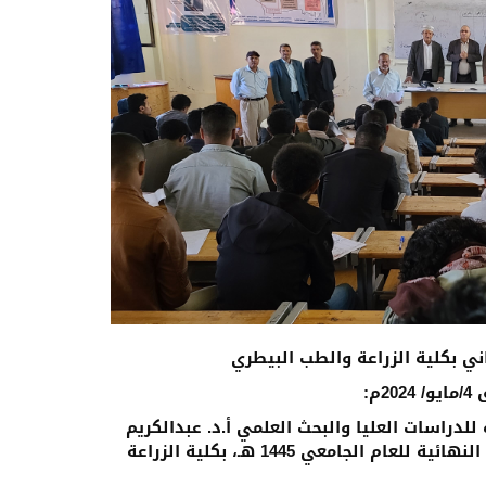
ي بكلية الزراعة والطب البيطري
للدراسات العليا والبحث العلمي أ.د. عبدالكريم
زبيبه، وشؤون الطلاب أ.د. عبدالكافي الرفاعي، الاختبارات النهائية للعام الجامعي 1445 هـ، بكلية الزراعة