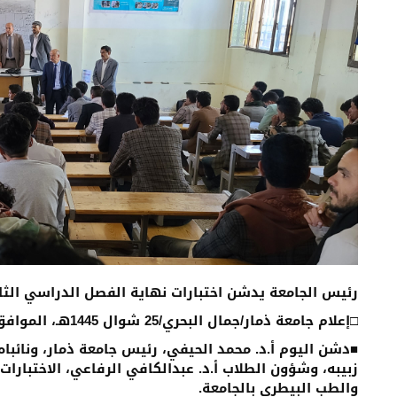
رئيس الجامعة يدشن اختبارات نهاية الفصل الدراسي الثان
□إعلام جامعة ذمار/جمال البحري/25 شوال 1445هـ، الموافق 4/مايو/ 2024م:
■دشن اليوم أ.د. محمد الحيفي، رئيس جامعة ذمار، ونائباه 
والطب البيطري بالجامعة.