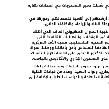
لتي شملت جميع المستويات في امتحانات نهاية
، أرشدهم إلى أهمية تخصصاتهم، ودورها في
ة البناء والزراعة، والاكتفاء الذاتي.
تيجة العدوان الصهيوني الحاقد الذي أهلك
 في الوقفات، والفعاليات الثقافية التي
م القضية الفلسطينية قضية الأمة المركزية
لهادفة للمساس بامن بأمانتنا ووطننا، سواءً
شدد الدكتور الحيفي على أهمية تعزيز التمسك
لى المستوى الإداريّ والأكاديمي بالجامعة.
يس فريق تطوير الخدمات وتبسيط الإجراءات،
يطري، ونواب العميد، وعدد من قيادات الكلية
لعلاقات العامة والدراسات العليا، بالإضافة إلى
.