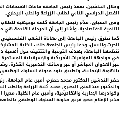
وخلال التدشين، تفقد رئيس الجامعة قاعات الامتحانات ا
الفصل الدراسي الثاني لطلاب الزراعة والطب البيطري.
وفي السياق، قدّم رئيس الجامعة كلمة توجيهية للطلاب
التنمية الاقتصادية، وأشار إلى أن المرحلة القادمة هي مرحل
كما تطرق رئيس الجامعة إلى معاناة الشعب الفلسطيني ن
الحرث والنسل، ودعا رئيس الجامعة طلاب الكلية للمشاركة
تنظمها الجامعة، بهدف التوعية والتثقيف حول أهمية دع
في مواجهة المؤامرات الأمريكية والإسرائيلية المستمرة ا
عبر العدوان المباشر أو عبر وسائله التدميرية القذرة، و
بالهوية الإيمانية، وتطبيق بنود مدونة السلوك الوظيفي ع
حضر التدشين الدكتور محمد حطرم، أمين عام الجامعة، رئ
والدكتور عبدالغني اليحيري عميد كلية الزراعة والطب الب
وكوادرها الإدارية والأكاديمية، وأمين عام الكلية، مديرا ا
مدير الإعلام عضو فريق مدونة السلوك الوظيفي بالجامعة