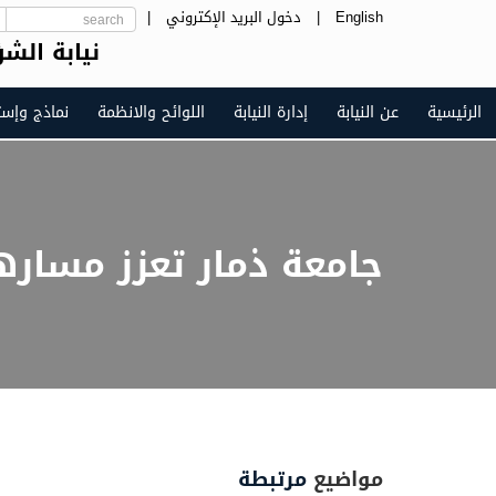
English
|
دخول البريد الإكتروني
|
نيابة الشؤ
الرئيسية
عن النيابة
إدارة النيابة
اللوائح والانظمة
نماذج وإست
جامعة ذمار تعزز مساره
مواضيع
مرتبطة