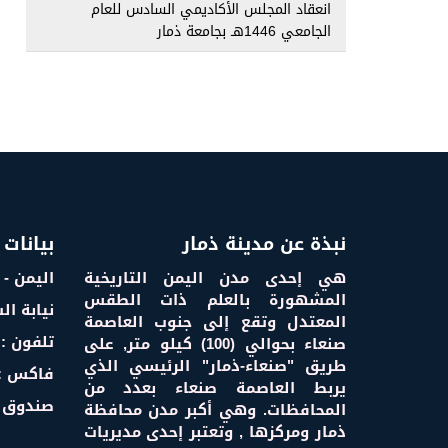
انعقاد المجلس الأكاديمي السادس للعام
الجامعي 1446هـ بجامعة ذمار
نبذة عن مدينة ذمار
بيانات 
هي إحدى مدن اليمن التاريخية
اليمن - 
المشهورة بالعلم ذات الطقس
نيابة ال
المعتدل وتقع إلى جنوب العاصمة
تلفون :
صنعاء بحوالي (100) كيلو متر, على
طريق "صنعاء-ذمار" الرئيسي الذي
فاكس :
يربط العاصمة صنعاء بعدد من
صندوق ا
المحافظات. وهي أكبر مدن محافظة
ذمار ومركزها , وتعتبر إحدى مديريات