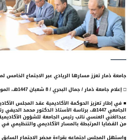
جامعة ذمار تعزز مسارها الريادي عبر الاجتماع الخامس ل
□ إعلام جامعة ذمار / جمال البحري / 8 شعبان 1447هـ، الموافق 27 يناير 2026م
■ في إطار تعزيز الحوكمة الأكاديمية عقد المجلس الأكاد
الجامعي 1447هـ، برئاسة الأستاذ الدكتور محمد ال
عبدالغني العنسي نائب رئيس الجامعة للشؤون الأكاديمية
من القضايا المرتبطة بالمسار الأكاديمي والتنظيمي في ا
واستهل المجلس اجتماعه بقراءة محضر الاجتماع السابق و