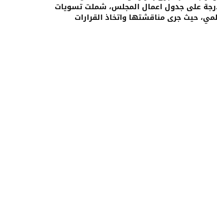
لمدرجة على جدول اعمال المجلس، شملت تسويات
علمي، حيث جرى مناقشتها واتخاذ القرارات