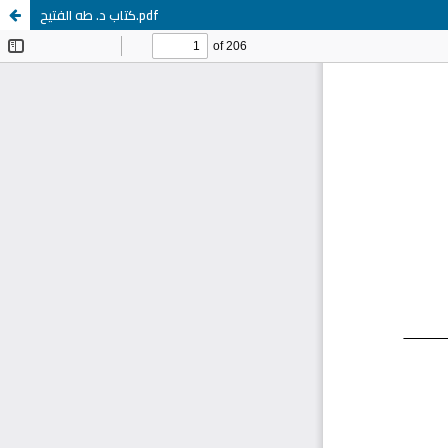
كتاب د. طه الفتيح.pdf