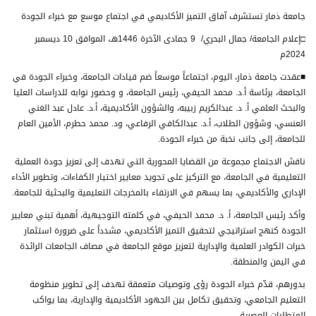
جامعة ذمار تستشرف آفاق التميز الأكاديمي في اجتماع موسع مع خبراء الجودة
□إعلام الجامعة/ جمال البحري/ 9 جمادى الآخرة 1446هـ، الموافق 10 ديسمبر
2024م
■عقدت جامعة ذمار، اليوم، اجتماعاً موسعاً ضم قيادات الجامعة، وخبراء الجودة في
الجامعة، برئاسة أ.د. محمد الحيفي، رئيس الجامعة، و وحضور نوابه للدراسات العليا
والبحث العلمي أ. د. عبدالكريم زبيبه، والشؤون الأكاديمية، أ.د. عادل عبد الغني
العنسي، وشؤون الطلاب، أ.د. عبدالكافي الرفاعي، ود. محمد حطرم، الأمين العام
للجامعة، إلى جانب نخبة من خبراء الجودة.
ناقش الاجتماع مجموعة من القضايا المحورية التي تهدف إلى تعزيز جودة العملية
التعليمية في الجامعة، مع التركيز على تجويد معايير اختيار الكفاءات، وتطوير الأداء
الإداري والأكاديمي، بما يسهم في الارتقاء بالمخرجات التعليمية والبحثية للجامعة.
وأكد رئيس الجامعة، أ. د. محمد الحيفي، في كلمته التوجيهية، أهمية تبني معايير
الجودة كنهج استراتيجي لتحقيق التميز الأكاديمي، مشدداً على ضرورة استثمار
خبرات الكوادر العلمية والإدارية لتعزيز موقع الجامعة في مصاف الجامعات الرائدة
في اليمن والمنطقة.
بدورهم، قدّم خبراء الجودة رؤى وتوصيات متعمقة تهدف إلى تطوير منظومة
التعليم الجامعي، وتحقيق تكامل بين الجهود الأكاديمية والإدارية، بما يواكب
المتطلبات العصرية.